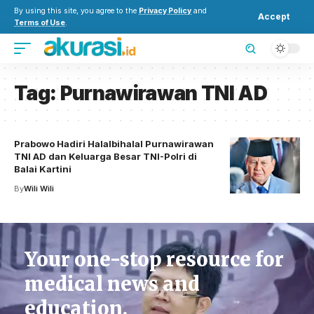
By using this site, you agree to the
Privacy Policy
and
Accept
Terms of Use
.
Tag:
Purnawirawan TNI AD
Prabowo Hadiri Halalbihalal Purnawirawan
TNI AD dan Keluarga Besar TNI-Polri di
Balai Kartini
By
Wili Wili
Your one-stop resource for
medical news and
education.