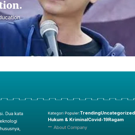
tion.
ducation.
Trending
Uncategorized
si. Dua kata
Kategori Populer:
Hukum & Kriminal
Covid-19
Ragam
teknologi
About Company
Khususnya,