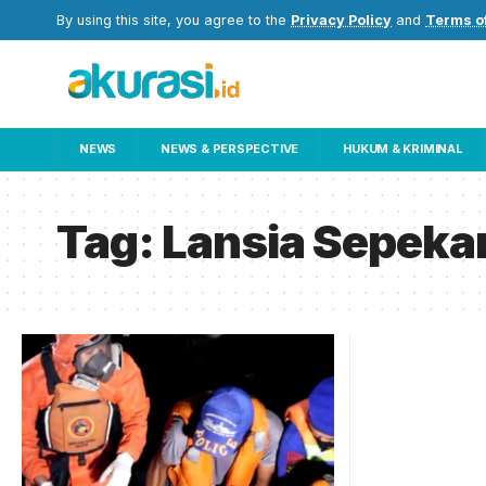
By using this site, you agree to the
Privacy Policy
and
Terms o
NEWS
NEWS & PERSPECTIVE
HUKUM & KRIMINAL
Tag:
Lansia Sepeka