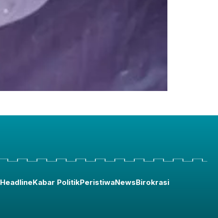
Headline
Kabar Politik
Peristiwa
News
Birokrasi