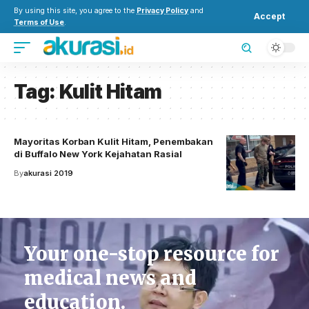
By using this site, you agree to the
Privacy Policy
and
Accept
Terms of Use
.
Tag:
Kulit Hitam
Mayoritas Korban Kulit Hitam, Penembakan
di Buffalo New York Kejahatan Rasial
By
akurasi 2019
Your one-stop resource for
medical news and
education.