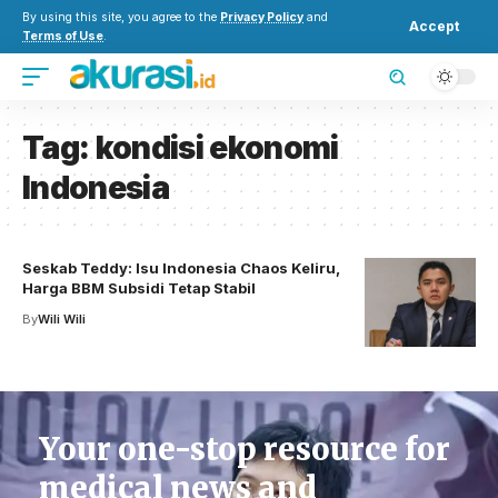
By using this site, you agree to the
Privacy Policy
and
Accept
Terms of Use
.
Tag:
kondisi ekonomi
Indonesia
Seskab Teddy: Isu Indonesia Chaos Keliru,
Harga BBM Subsidi Tetap Stabil
By
Wili Wili
Your one-stop resource for
medical news and