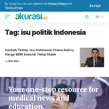
By using this site, you agree to the
Privacy Policy
and
Accept
Terms of Use
.
Tag:
isu politik Indonesia
Seskab Teddy: Isu Indonesia Chaos Keliru,
Harga BBM Subsidi Tetap Stabil
By
Wili Wili
Your one-stop resource for
medical news and
education.