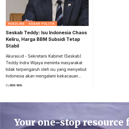
HEADLINE
KABAR POLITIK
Seskab Teddy: Isu Indonesia Chaos
Keliru, Harga BBM Subsidi Tetap
Stabil
Akurasi.id - Sekretaris Kabinet (Seskab)
Teddy Indra Wijaya meminta masyarakat
tidak terpengaruh oleh isu yang menyebut
Indonesia akan mengalami kekacauan…
By
Wili Wili
Your one-stop resource 