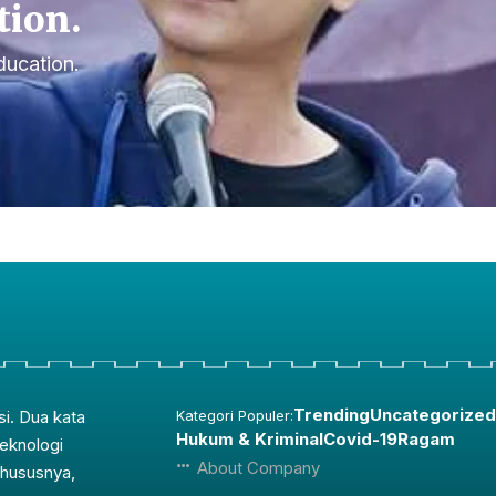
tion.
ducation.
Trending
Uncategorized
si. Dua kata
Kategori Populer:
Hukum & Kriminal
Covid-19
Ragam
teknologi
About Company
Khususnya,