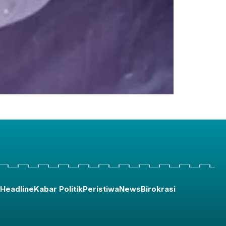
Headline
Kabar Politik
Peristiwa
News
Birokrasi