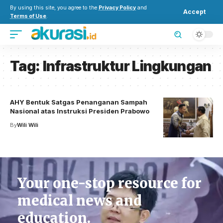
By using this site, you agree to the
Privacy Policy
and
Accept
Terms of Use
.
Tag:
Infrastruktur Lingkungan
AHY Bentuk Satgas Penanganan Sampah
Nasional atas Instruksi Presiden Prabowo
By
Wili Wili
Your one-stop resource for
medical news and
education.