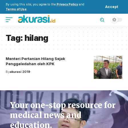
By using this site, you agree to the
Privacy Policy
and
Accept
Terms of Use
.
Tag:
hilang
Menteri Pertanian Hilang Sejak
Penggeledahan oleh KPK
By
akurasi 2019
Your one-stop resource for
medical news and
education.