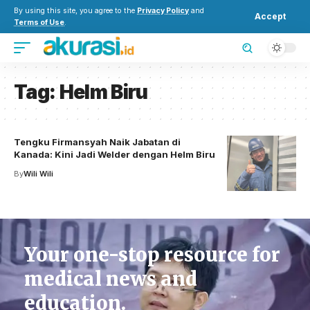
By using this site, you agree to the
Privacy Policy
and
Accept
Terms of Use
.
Tag:
Helm Biru
Tengku Firmansyah Naik Jabatan di
Kanada: Kini Jadi Welder dengan Helm Biru
By
Wili Wili
Your one-stop resource for
medical news and
education.