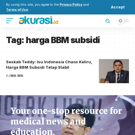
By using this site, you agree to the
Privacy Policy
and
Accept
Terms of Use
.
Tag:
harga BBM subsidi
Seskab Teddy: Isu Indonesia Chaos Keliru,
Harga BBM Subsidi Tetap Stabil
By
Wili Wili
Your one-stop resource for
medical news and
education.