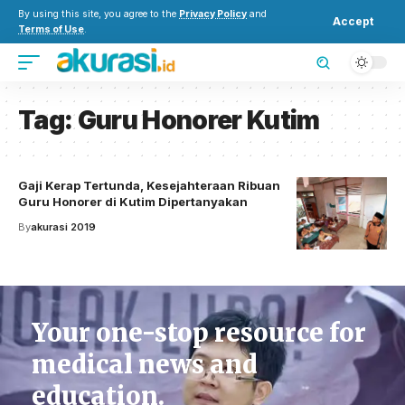
By using this site, you agree to the
Privacy Policy
and
Accept
Terms of Use
.
Tag:
Guru Honorer Kutim
Gaji Kerap Tertunda, Kesejahteraan Ribuan
Guru Honorer di Kutim Dipertanyakan
By
akurasi 2019
Your one-stop resource for
medical news and
education.