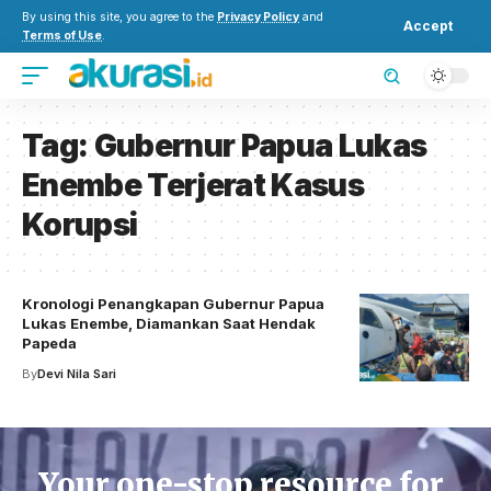
By using this site, you agree to the
Privacy Policy
and
Accept
Terms of Use
.
Tag:
Gubernur Papua Lukas
Enembe Terjerat Kasus
Korupsi
Kronologi Penangkapan Gubernur Papua
Lukas Enembe, Diamankan Saat Hendak
Papeda
By
Devi Nila Sari
Your one-stop resource for