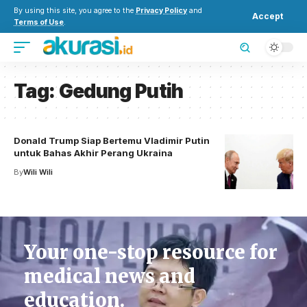
By using this site, you agree to the
Privacy Policy
and
Accept
Terms of Use
.
Tag:
Gedung Putih
Donald Trump Siap Bertemu Vladimir Putin
untuk Bahas Akhir Perang Ukraina
By
Wili Wili
Your one-stop resource for
medical news and
education.