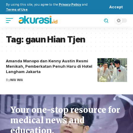
By using this site, you agree to the
Privacy Policy
and
Accept
Terms of Use
.
Tag:
gaun Hian Tjen
Amanda Manopo dan Kenny Austin Resmi
Menikah, Pemberkatan Penuh Haru di Hotel
Langham Jakarta
By
Wili Wili
Your one-stop resource for
medical news and
education.