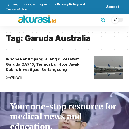
By using this site, you agree to the
Privacy Policy
and
Accept
Terms of Use
.
Tag:
Garuda Australia
iPhone Penumpang Hilang di Pesawat
Garuda GA716, Terlacak di Hotel Awak
Kabin: Investigasi Berlangsung
By
Wili Wili
Your one-stop resource for
medical news and
education.