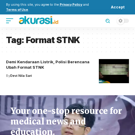
By using this site, you agree to the
Privacy Policy
and
Accept
Terms of Use
.
Tag:
Format STNK
Demi Kendaraan Listrik, Polisi Berencana
Ubah Format STNK
By
Devi Nila Sari
Your one-stop resource for
medical news and
education.