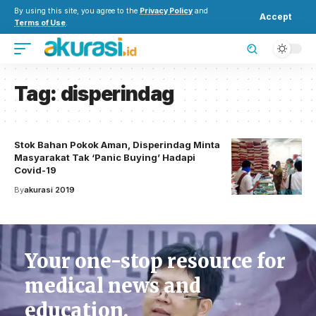
By using this site, you agree to the
Privacy Policy
and
Accept
Terms of Use
.
Tag:
disperindag
Stok Bahan Pokok Aman, Disperindag Minta
Masyarakat Tak ‘Panic Buying’ Hadapi
Covid-19
By
akurasi 2019
Your one-stop resource for
medical news and
education.