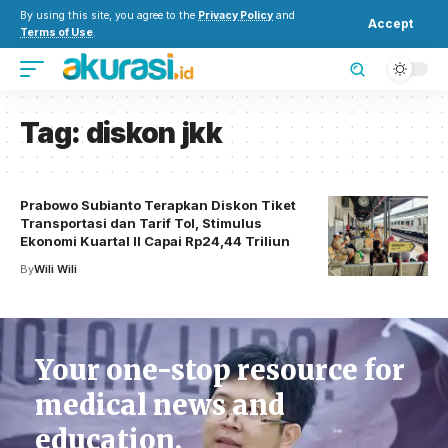
By using this site, you agree to the
Privacy Policy
and
Accept
Terms of Use
.
Tag:
diskon jkk
Prabowo Subianto Terapkan Diskon Tiket
Transportasi dan Tarif Tol, Stimulus
Ekonomi Kuartal II Capai Rp24,44 Triliun
By
Wili Wili
Your one-stop resource for
medical news and
education.