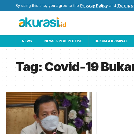
By using this site, you agree to the
Privacy Policy
and
Terms o
NEWS
NEWS & PERSPECTIVE
HUKUM & KRIMINAL
Tag:
Covid-19 Buka