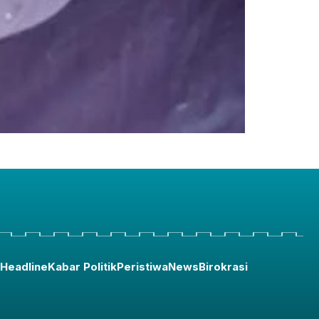
Headline
Kabar Politik
Peristiwa
News
Birokrasi