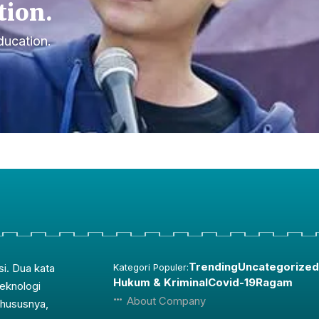
tion.
ducation.
Trending
Uncategorized
si. Dua kata
Kategori Populer:
Hukum & Kriminal
Covid-19
Ragam
teknologi
About Company
Khususnya,