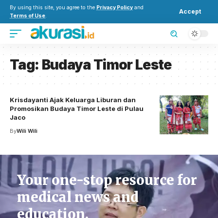
By using this site, you agree to the
Privacy Policy
and
Accept
Terms of Use
.
Tag:
Budaya Timor Leste
Krisdayanti Ajak Keluarga Liburan dan
Promosikan Budaya Timor Leste di Pulau
Jaco
By
Wili Wili
Your one-stop resource for
medical news and
education.