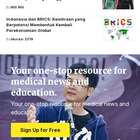
By
Wili Wili
Indonesia dan BRICS: Kemitraan yang
Berpotensi Membentuk Kembali
Perekonomian Global
By
akurasi 2019
Your one-stop resource for
medical news and
education.
Your one-stop resource for medical news and
education.
Sign Up for Free