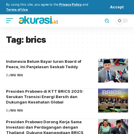
By using this site, you agree to the
Privacy Policy
and
Accept
Terms of Use
.
Tag:
brics
Indonesia Belum Bayar Iuran Board of
Peace, Ini Penjelasan Seskab Teddy
By
Wili Wili
Presiden Prabowo di KTT BRICS 2025:
Serukan Transisi Energi Bersih dan
Dukungan Kesehatan Global
By
Wili Wili
Presiden Prabowo Dorong Kerja Sama
Investasi dan Perdagangan dengan
Thailand, Dukung Keanggotaan BRICS