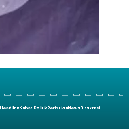
Headline
Kabar Politik
Peristiwa
News
Birokrasi