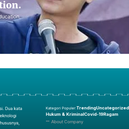
tion.
ducation.
Trending
Uncategorized
si. Dua kata
Kategori Populer:
Hukum & Kriminal
Covid-19
Ragam
teknologi
About Company
Khususnya,