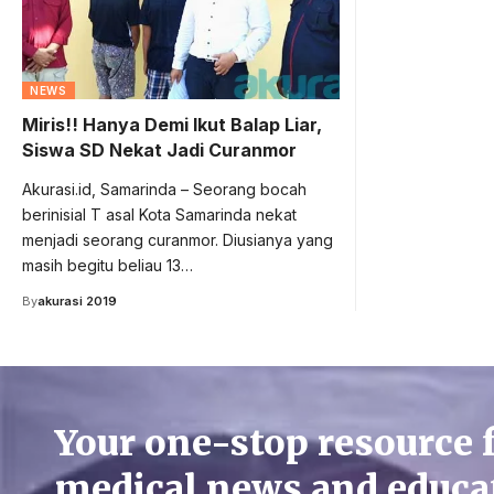
NEWS
Miris!! Hanya Demi Ikut Balap Liar,
Siswa SD Nekat Jadi Curanmor
Akurasi.id, Samarinda – Seorang bocah
berinisial T asal Kota Samarinda nekat
menjadi seorang curanmor. Diusianya yang
masih begitu beliau 13…
By
akurasi 2019
Your one-stop resource 
medical news and educa