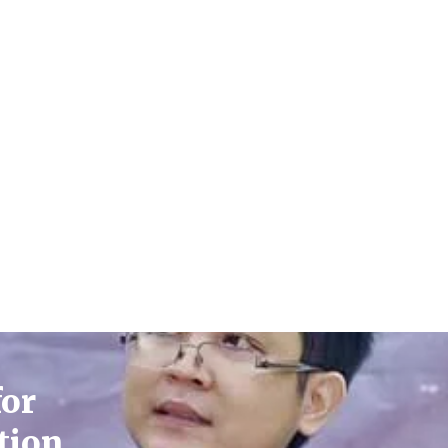
for
tion.