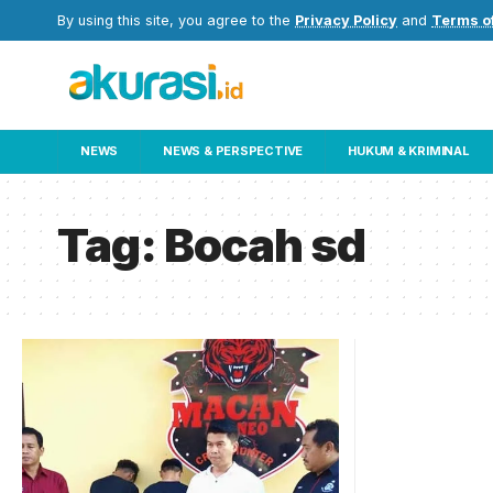
By using this site, you agree to the
Privacy Policy
and
Terms o
NEWS
NEWS & PERSPECTIVE
HUKUM & KRIMINAL
Tag:
Bocah sd