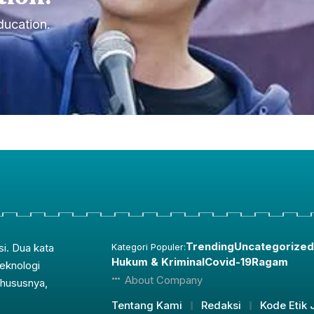
ducation.
Trending
Uncategorized
si. Dua kata
Kategori Populer:
Hukum & Kriminal
Covid-19
Ragam
teknologi
About Company
Khususnya,
Tentang Kami
Redaksi
Kode Etik J