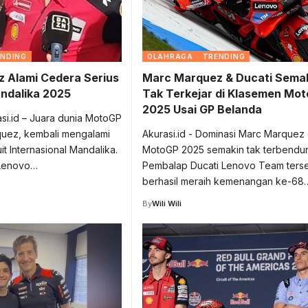
ENDING
OLAHRAGA
TRENDING
 Alami Cedera Serius
Marc Marquez & Ducati Sema
ndalika 2025
Tak Terkejar di Klasemen Mo
2025 Usai GP Belanda
si.id – Juara dunia MotoGP
uez, kembali mengalami
Akurasi.id - Dominasi Marc Marquez 
uit Internasional Mandalika.
MotoGP 2025 semakin tak terbendu
 Lenovo…
Pembalap Ducati Lenovo Team ters
berhasil meraih kemenangan ke-68
By
Wili Wili