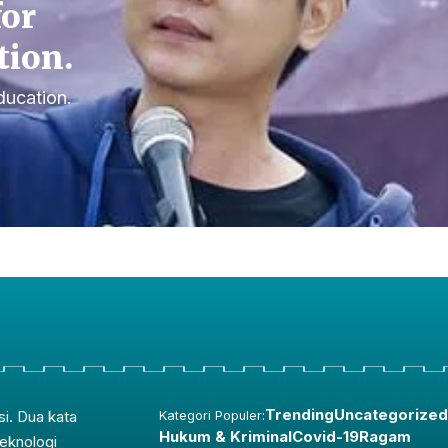
for
tion.
ducation.
Trending
Uncategorized
si. Dua kata
Kategori Populer:
Hukum & Kriminal
Covid-19
Ragam
teknologi