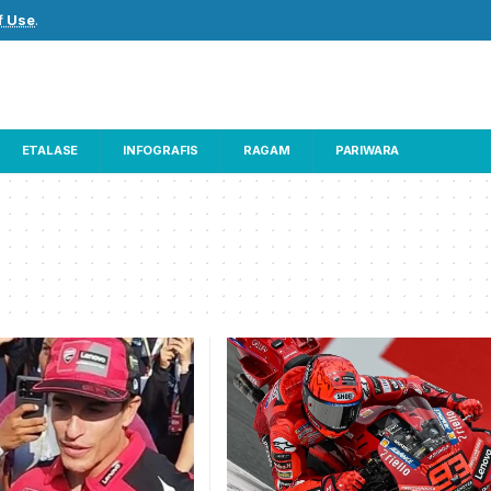
f Use
.
ETALASE
INFOGRAFIS
RAGAM
PARIWARA