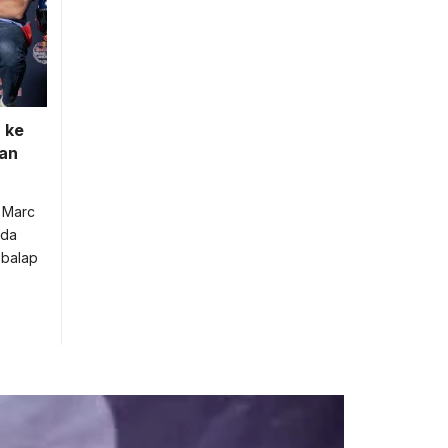
 ke
kan
n Marc
ada
balap