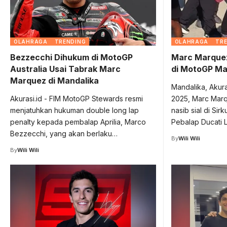
OLAHRAGA
TRENDING
OLAHRAGA
TR
Bezzecchi Dihukum di MotoGP
Marc Marquez
Australia Usai Tabrak Marc
di MotoGP Ma
Marquez di Mandalika
Mandalika, Akura
Akurasi.id - FIM MotoGP Stewards resmi
2025, Marc Marq
menjatuhkan hukuman double long lap
nasib sial di Sirk
penalty kepada pembalap Aprilia, Marco
Pebalap Ducati
Bezzecchi, yang akan berlaku…
By
Wili Wili
By
Wili Wili