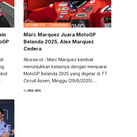
OTOMOTIF
TRENDING
kin
Marc Marquez Juara MotoGP
toGP
Belanda 2025, Alex Marquez
Cedera
di
Akurasi.id - Marc Marquez kembali
ng.
menunjukkan kelasnya dengan menjuarai
ebut
MotoGP Belanda 2025 yang digelar di TT
…
Circuit Assen, Minggu (29/6/2025).…
By
Wili Wili