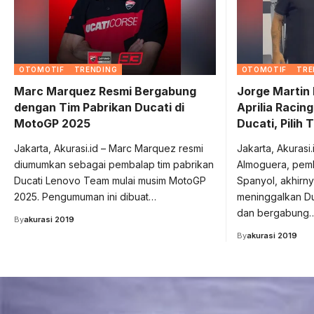
OTOMOTIF
TRENDING
OTOMOTIF
TRE
Marc Marquez Resmi Bergabung
Jorge Martin 
dengan Tim Pabrikan Ducati di
Aprilia Racin
MotoGP 2025
Ducati, Pilih
Jakarta, Akurasi.id – Marc Marquez resmi
Jakarta, Akurasi.
diumumkan sebagai pembalap tim pabrikan
Almoguera, pemb
Ducati Lenovo Team mulai musim MotoGP
Spanyol, akhirn
2025. Pengumuman ini dibuat…
meninggalkan Du
dan bergabung
By
akurasi 2019
By
akurasi 2019