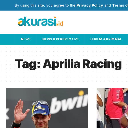
By using this site, you agree to the
Privacy Policy
and
Terms o
NEWS
NEWS & PERSPECTIVE
HUKUM & KRIMINAL
Tag:
Aprilia Racing