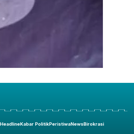
Headline
Kabar Politik
Peristiwa
News
Birokrasi