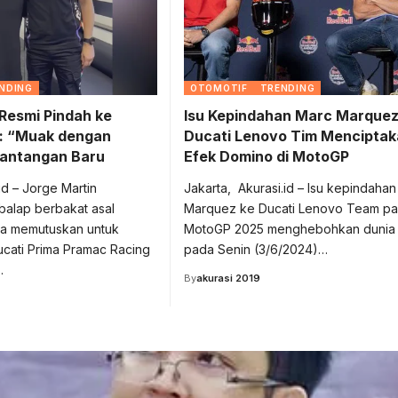
NDING
OTOMOTIF
TRENDING
Resmi Pindah ke
Isu Kepindahan Marc Marquez
g: “Muak dengan
Ducati Lenovo Tim Mencipta
 Tantangan Baru
Efek Domino di MotoGP
id – Jorge Martin
Jakarta, Akurasi.id – Isu kepindaha
alap berbakat asal
Marquez ke Ducati Lenovo Team p
ya memutuskan untuk
MotoGP 2025 menghebohkan dunia 
cati Prima Pramac Racing
pada Senin (3/6/2024)…
…
By
akurasi 2019