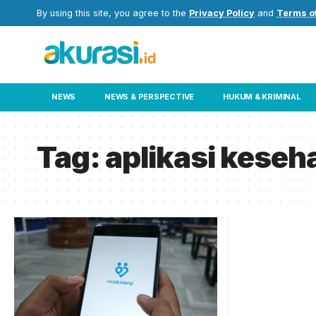
By using this site, you agree to the
Privacy Policy
and
Terms o
NEWS
NEWS & PERSPECTIVE
HUKUM & KRIMINAL
Tag:
aplikasi keseh