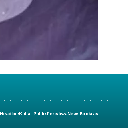
Headline
Kabar Politik
Peristiwa
News
Birokrasi