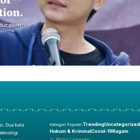
for
tion.
ducation.
Trending
Uncategorized
si. Dua kata
Kategori Populer:
Hukum & Kriminal
Covid-19
Ragam
teknologi
About Company