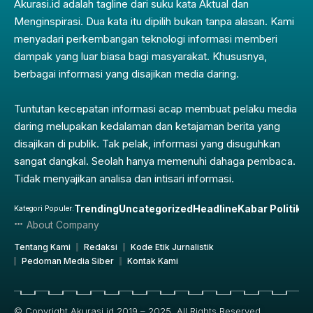
Akurasi.id adalah tagline dari suku kata Aktual dan
Menginspirasi. Dua kata itu dipilih bukan tanpa alasan. Kami
menyadari perkembangan teknologi informasi memberi
dampak yang luar biasa bagi masyarakat. Khususnya,
berbagai informasi yang disajikan media daring.
Tuntutan kecepatan informasi acap membuat pelaku media
daring melupakan kedalaman dan ketajaman berita yang
disajikan di publik. Tak pelak, informasi yang disuguhkan
sangat dangkal. Seolah hanya memenuhi dahaga pembaca.
Tidak menyajikan analisa dan intisari informasi.
Trending
Uncategorized
Headline
Kabar Politik
Pe
Kategori Populer:
About Company
Tentang Kami
Redaksi
Kode Etik Jurnalistik
Pedoman Media Siber
Kontak Kami
© Copyright Akurasi.id 2019 – 2025, All Rights Reserved