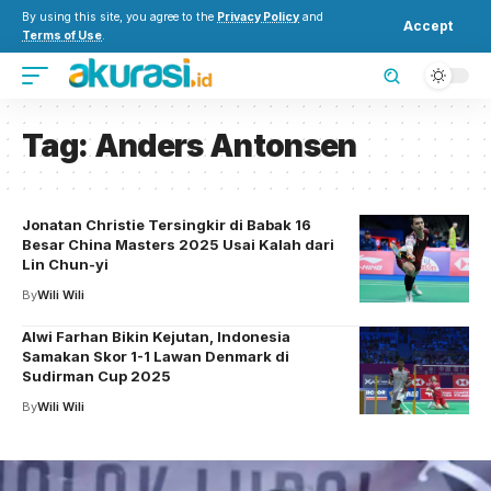
By using this site, you agree to the
Privacy Policy
and
Accept
Terms of Use
.
Tag:
Anders Antonsen
Jonatan Christie Tersingkir di Babak 16
Besar China Masters 2025 Usai Kalah dari
Lin Chun-yi
By
Wili Wili
Alwi Farhan Bikin Kejutan, Indonesia
Samakan Skor 1-1 Lawan Denmark di
Sudirman Cup 2025
By
Wili Wili