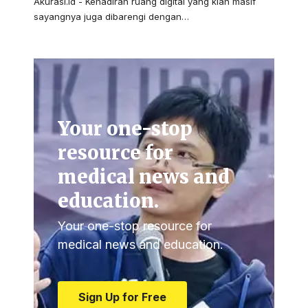
Akurasi.id - Kehadiran ruang digital yang kian masif
sayangnya juga dibarengi dengan…
Your one-stop
resource for
medical news and
education.
Your one-stop resource for
medical news and education.
Sign Up for Free