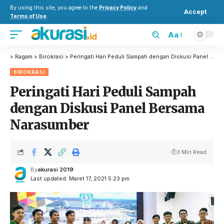
By using this site, you agree to the
Privacy Policy
and
Accept
Terms of Use
.
Aa
>
Ragam
>
Birokrasi
>
Peringati Hari Peduli Sampah dengan Diskusi Panel Bersama Narasumber
BIROKRASI
Peringati Hari Peduli Sampah
dengan Diskusi Panel Bersama
Narasumber
3 Min Read
By
akurasi 2019
Last updated: Maret 17, 2021 5:23 pm