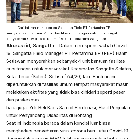
Dari jajaran managemen Sangatta Field PT Pertamina EP
menyerahkan bantuan 4 unit fasilitas cuci tangan dalam mencegah
penyebaran Covid-19 di Kutim. (Dok PT Pertamina Sangatta)
Akurasi.id, Sangatta
– Dalam merespons wabah Covid-
19, Sangatta Field Manager PT Pertamina EP (PEP) Hanif
Setiawan menyerahkan sebanyak 4 unit bantuan fasilitas
cuci tangan untuk masyarakat Kecamatan Sangatta Selatan,
Kutai Timur (Kutim), Selasa (7/4/20) lalu. Bantuan ini
diperuntukkan di fasilitas umum tempat masyarakat masih
melakukan aktifitas yang tidak bisa dihidari seperti pasar
dan puskesmas.
baca juga:
Yuk Beli Kaos Sambil Berdonasi, Hasil Penjualan
untuk Penyandang Disabilitas di Bontang
Saat ini Indonesia berada dalam kondisi luar biasa
menghadapi penyebaran virus corona baru atau Covid-19.
Pemerintah maupun WHO telah mencanangkan beberapa