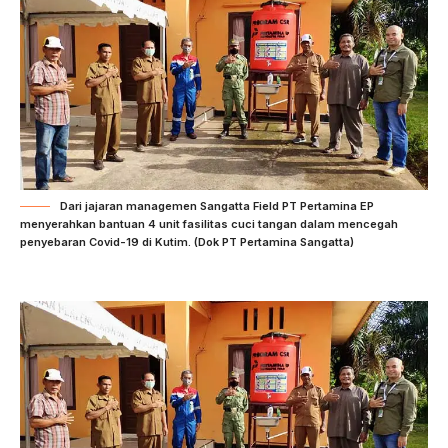
Dari jajaran managemen Sangatta Field PT Pertamina EP
menyerahkan bantuan 4 unit fasilitas cuci tangan dalam mencegah
penyebaran Covid-19 di Kutim. (Dok PT Pertamina Sangatta)