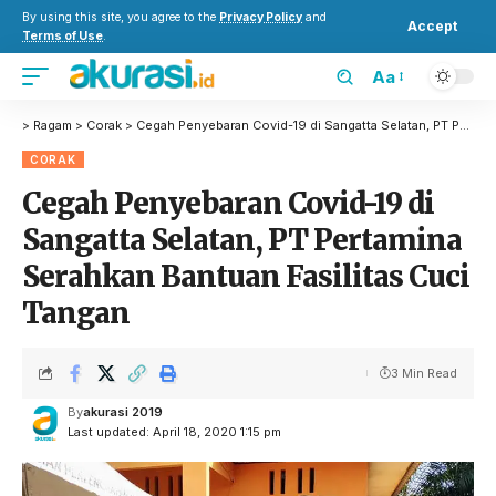
By using this site, you agree to the
Privacy Policy
and
Accept
Terms of Use
.
Aa
>
Ragam
>
Corak
>
Cegah Penyebaran Covid-19 di Sangatta Selatan, PT Pertamina Serahkan Bantuan Fasilitas Cuci Tangan
CORAK
Cegah Penyebaran Covid-19 di
Sangatta Selatan, PT Pertamina
Serahkan Bantuan Fasilitas Cuci
Tangan
3 Min Read
By
akurasi 2019
Last updated: April 18, 2020 1:15 pm